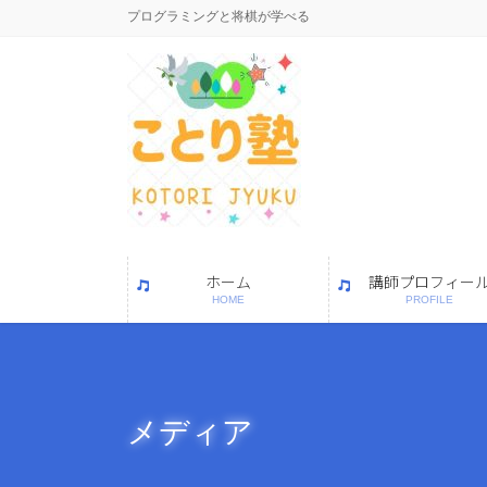
コ
ナ
プログラミングと将棋が学べる
ン
ビ
テ
ゲ
ン
ー
ツ
シ
に
ョ
移
ン
動
に
移
動
ホーム
講師プロフィー
HOME
PROFILE
メディア