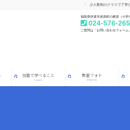
少人数制のクラスで丁寧
福島県伊達市保原町の教室（小学
024-576-26
ご質問は「お問い合わせフォーム
ル
当塾で学べること
教室フォト
Learn
PHOTO