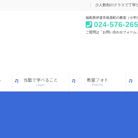
少人数制のクラスで丁寧
福島県伊達市保原町の教室（小学
024-576-26
ご質問は「お問い合わせフォーム
ル
当塾で学べること
教室フォト
Learn
PHOTO