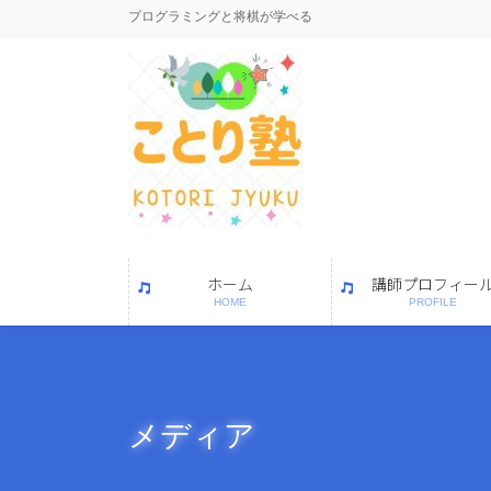
コ
ナ
プログラミングと将棋が学べる
ン
ビ
テ
ゲ
ン
ー
ツ
シ
に
ョ
移
ン
動
に
移
動
ホーム
講師プロフィー
HOME
PROFILE
メディア