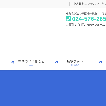
少人数制のクラスで丁寧
福島県伊達市保原町の教室（小学
024-576-26
ご質問は「お問い合わせフォーム
ル
当塾で学べること
教室フォト
Learn
PHOTO