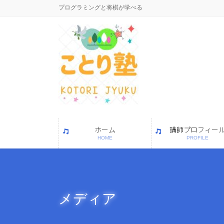
コ
ナ
プログラミングと将棋が学べる
ン
ビ
テ
ゲ
ン
ー
ツ
シ
に
ョ
移
ン
動
に
移
動
ホーム
講師プロフィー
HOME
PROFILE
メディア